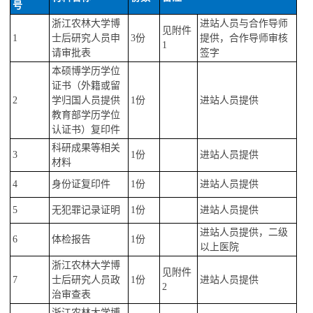
号
浙江农林大学博
进站人员与合作导师
见附件
1
士后研究人员申
3
份
提供，合作导师审核
1
请审批表
签字
本硕博学历学位
证书（外籍或留
2
学归国人员提供
1
份
进站人员提供
教育部学历学位
认证书）复印件
科研成果等相关
3
1
份
进站人员提供
材料
4
身份证复印件
1
份
进站人员提供
5
无犯罪记录证明
1
份
进站人员提供
进站人员提供，二级
6
体检报告
1
份
以上医院
浙江农林大学博
见附件
7
士后研究人员政
1
份
进站人员提供
2
治审查表
浙江农林大学博