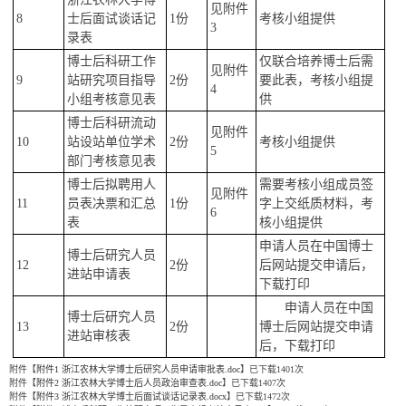
见附件
8
士后面试谈话记
1
份
考核小组提供
3
录表
博士后科研工作
仅联合培养博士后需
见附件
9
站研究项目指导
2
份
要此表，考核小组提
4
小组考核意见表
供
博士后科研流动
见附件
10
站设站单位学术
2
份
考核小组提供
5
部门考核意见表
博士后拟聘用人
需要考核小组成员签
见附件
11
员表决票和汇总
1
份
字上交纸质材料，考
6
表
核小组提供
申请人员在中国博士
博士后研究人员
12
2
份
后网站提交申请后，
进站申请表
下载打印
申请人员在中国
博士后研究人员
13
2
份
博士后网站提交申请
进站审核表
后，下载打印
附件【
附件1 浙江农林大学博士后研究人员申请审批表.doc
】已下载
1401
次
附件【
附件2 浙江农林大学博士后人员政治审查表.doc
】已下载
1407
次
附件【
附件3 浙江农林大学博士后面试谈话记录表.docx
】已下载
1472
次